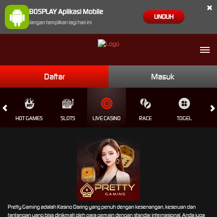
×
BOSPLAY Aplikasi Mobile
UNDUH
Jangan tampilkan lagi hari ini
Daftar
Masuk
HOT GAMES
SLOTS
LIVE CASINO
RACE
TOGEL
OL
Pretty Gaming adalah Kasino Daring yang penuh dengan kesenangan, keseruan dan
tantangan yang bisa dinikmati oleh para pemain dengan standar internasional. Anda juga