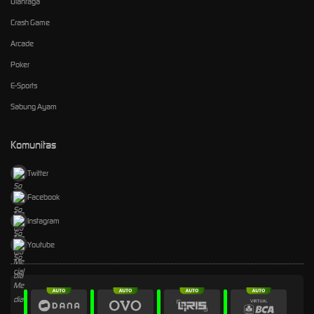
Olahraga
Crash Game
Arcade
Poker
E-Sports
Sabung Ayam
Komunitas
Twitter
Facebook
Instagram
Youtube