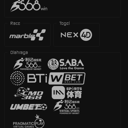
Race
Togel
Olahraga