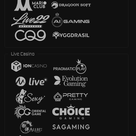
Live Casino