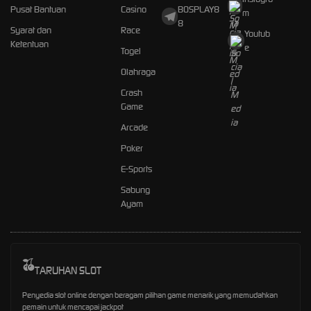
Pusat Bantuan
Casino
BOSPLAY8
m
8
Syarat dan
Race
Youtub
Ketentuan
e
Togel
Olahraga
Crash
Game
Arcade
Poker
E-Sports
Sabung
Ayam
TARUHAN SLOT
Penyedia slot online dengan beragam pilihan game menarik yang memudahkan
pemain untuk mencapai jackpot