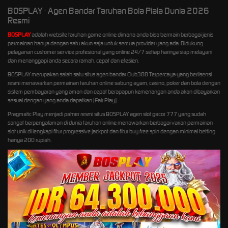
BOSPLAY - Agen Bandar Taruhan Bola Piala Dunia 2026
Resmi
BOSPLAY
adalah website taruhan game online dimana anda bisa bermain berbagai jenis
permainan hanya dengan satu akun saja untuk semua provider yang ada. Didukung
pelayanan customer service profesional yang online 24/7 setiap harinya siap melayani
dan menanggapi anda secara ramah, cepat dan efesien.
BOSPLAY merupakan salah satu situs agen bandar Club388 Terpercaya yang berlisensi
resmi menawarkan permainan taruhan online sabung ayam, casino, poker dan bola dengan
sistem pembayaran yang aman dan cepat berapapun kemenangan anda akan dibayarkan
sesuai dengan yang anda dapatkan (Fair Play).
Pragmatic Play menjadi patner resmi situs BOSPLAY agen slot gacor 777 yang sudah
sangat berpengalaman di dunia taruhan online menawarkan berbagai varian permainan
slot unik di lengkapi fitur progressive jackpot dan fitur buy free spin dengan minimal betting
hanya 200 rupiah.