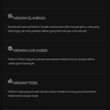
TARUHAN OLAHRAGA
Sportsbook Gaming Platform Terbaik menawarkan lebih banyak game, odds yang
lebih tinggi, dan menyediakan pilihan yang lebih banyak untuk pemain.
TARUHAN LIVE KASINO
Platform Pilihan bagi perusahaan-perusahaan terbaik di dunia, dengan pilihan
variasi game terbanyak
TARUHAN TOGEL
Platform togel yang menarik dari perusahan terbaik di dunia yang menawarkan
hadiah kemenangan besar