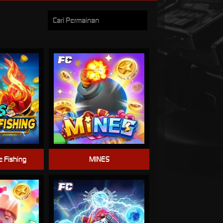
e Fishing
MINES