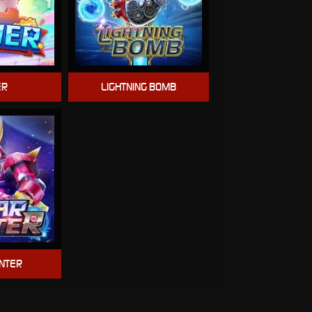
ER
LIGHTNING BOMB
NTER