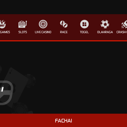
 GAMES
SLOTS
LIVE CASINO
RACE
TOGEL
OLAHRAGA
CRASH
FACHAI