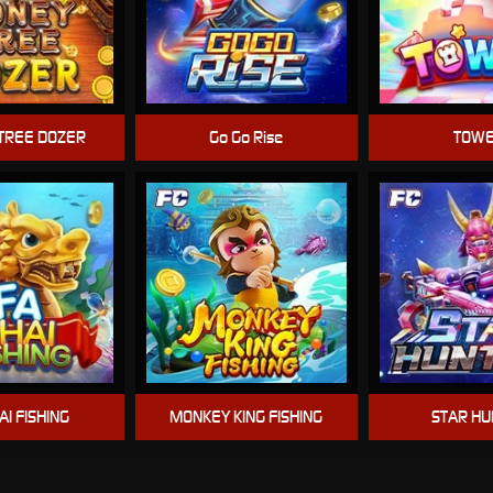
TREE DOZER
Go Go Rise
TOW
AI FISHING
MONKEY KING FISHING
STAR HU