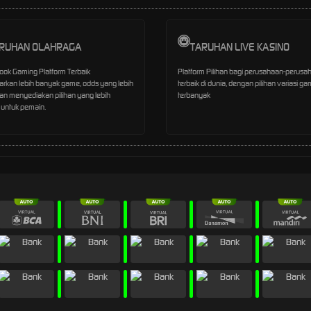
RUHAN OLAHRAGA
TARUHAN LIVE KASINO
ook Gaming Platform Terbaik
Platform Pilihan bagi perusahaan-perusa
kan lebih banyak game, odds yang lebih
terbaik di dunia, dengan pilihan variasi g
 dan menyediakan pilihan yang lebih
terbanyak
untuk pemain.