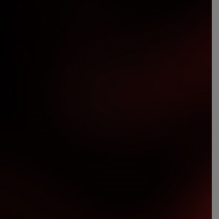
BO
Pan
Pi
k