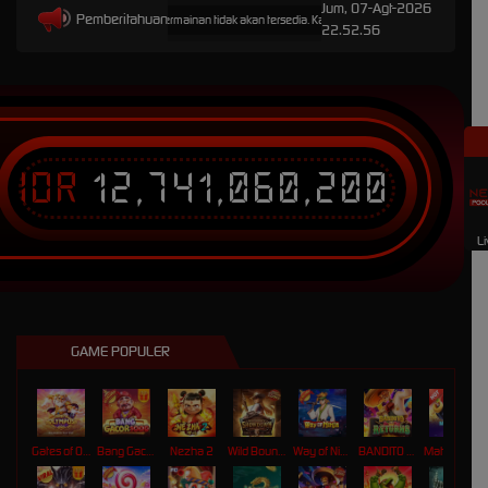
Jum, 07-Agt-2026
Pemberitahuan
ktu ini, PP Virtual Sports permainan tidak akan tersedia. Kami memohon maaf atas ketidaknyam
22.52.56
IDR
12,741,059,292
L
GAME POPULER
Gates of Olympus POP
Bang Gacor 1000
Nezha 2
Wild Bounty Showdown
Way of Ninja
BANDITO RETURNS
Mahjong Magic