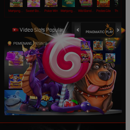
Mahjong Wins 3 – Black Scatter
Sweet Bonanza 2500
Poker Win
Mahjong Ways 2
Wild Bandito
Pedas Gila
The Crypt
Video Slots Popular
PEMENANG MESIN SLOT
ar****u
IDR
1,535,000.00
Gates of Olympus™
udinla****g
IDR
1,027,990.00
Gates of Olympus Super
Scatter
z****a
IDR
934,830.00
Starlight Princess
z****a
IDR
917,010.00
Starlight Princess