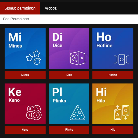
Semua permainan
Arcade
Mines
Dice
Hotline
Keno
Plinko
Hilo