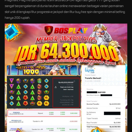
sangat berpengalaman di dunia taruhan online menawarkan berbagai varian permainan
slot unik di lengkapi fitur progressive jackpot dan fitur buy free spin dengan minimal betting
hanya 200 rupiah.