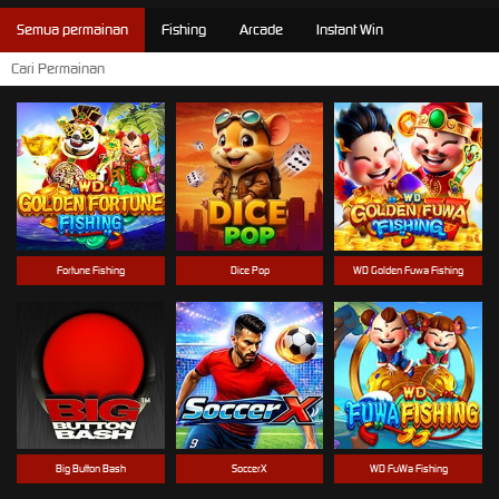
Semua permainan
Fishing
Arcade
Instant Win
Fortune Fishing
Dice Pop
WD Golden Fuwa Fishing
Big Button Bash
SoccerX
WD FuWa Fishing