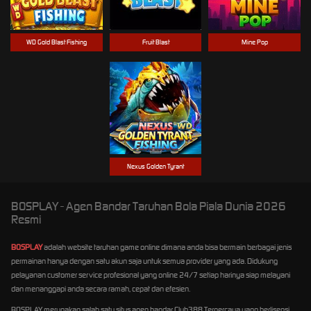
WD Gold Blast Fishing
Fruit Blast
Mine Pop
Nexus Golden Tyrant
BOSPLAY - Agen Bandar Taruhan Bola Piala Dunia 2026
Resmi
BOSPLAY
adalah website taruhan game online dimana anda bisa bermain berbagai jenis
permainan hanya dengan satu akun saja untuk semua provider yang ada. Didukung
pelayanan customer service profesional yang online 24/7 setiap harinya siap melayani
dan menanggapi anda secara ramah, cepat dan efesien.
BOSPLAY merupakan salah satu situs agen bandar Club388 Terpercaya yang berlisensi