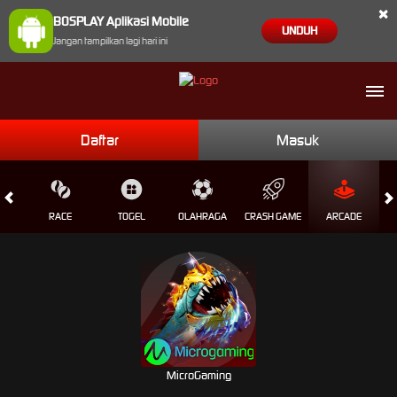
×
BOSPLAY Aplikasi Mobile
UNDUH
Jangan tampilkan lagi hari ini
Daftar
Masuk
SINO
RACE
TOGEL
OLAHRAGA
CRASH GAME
ARCADE
MicroGaming