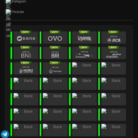
Instagram
Youtube