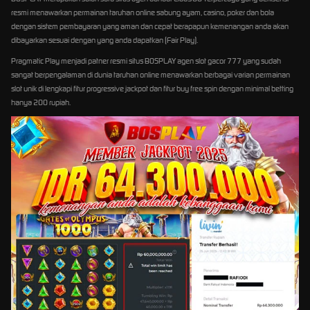
resmi menawarkan permainan taruhan online sabung ayam, casino, poker dan bola
dengan sistem pembayaran yang aman dan cepat berapapun kemenangan anda akan
dibayarkan sesuai dengan yang anda dapatkan (Fair Play).
Pragmatic Play menjadi patner resmi situs BOSPLAY agen slot gacor 777 yang sudah
sangat berpengalaman di dunia taruhan online menawarkan berbagai varian permainan
slot unik di lengkapi fitur progressive jackpot dan fitur buy free spin dengan minimal betting
hanya 200 rupiah.