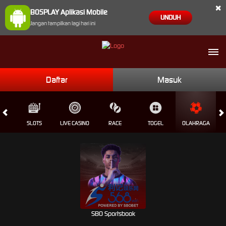
×
BOSPLAY Aplikasi Mobile
UNDUH
Jangan tampilkan lagi hari ini
Daftar
Masuk
MES
SLOTS
LIVE CASINO
RACE
TOGEL
OLAHRAGA
C
SBO Sportsbook