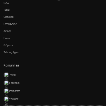
Race
Togel
Olahraga
Crash Game
Arcade
Poker
E-Sports
Sabung Ayam
Komunitas
Twitter
Facebook
Instagram
Youtube