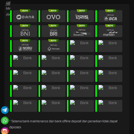
* Selama bank maintenance dan bank offline deposit dan penarikan tidak dapat
diproses