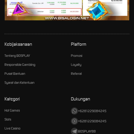
Kebijaksanaan
Platform
Tentang BOSPLAY
Promosi
Responsible Gambling
Loyalty
Pusat Bantuan
Referral
Syarat dan Ketentuan
Kategori
Dukungan
Hot Games
+6281229084245
Slots
+6281229084245
Live Casino
BOSPLAY88